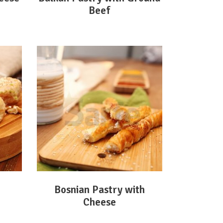
Beef
DEVAMINI OKU
Bosnian Pastry with
Cheese