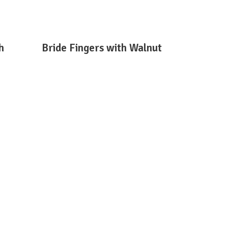
DEVAMINI OKU
h
Bride Fingers with Walnut
Doyumsuz Paylaşımlar
Kampanyalarımızdan ve sizler için
hazırladığımız sürprizlerden
haberdar olmak için Sarfe Unlu`yu
sosyal medyadan takip edin.