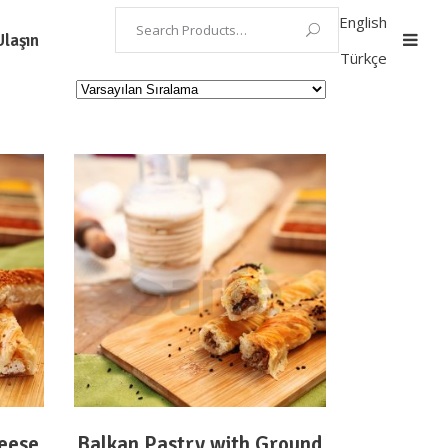
English
Ulaşın
Türkçe
DEVAMINI OKU
heese
Balkan Pastry with Ground