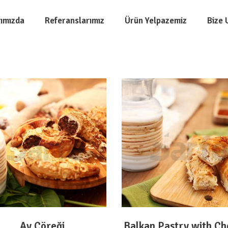
ımızda
Referanslarımız
Ürün Yelpazemiz
Bize 
DEVAMINI OKU
DEVAMINI OKU
Ay Çöreği
Balkan Pastry with C