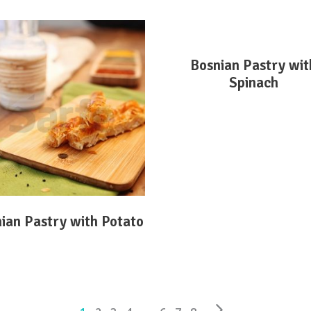
DEVAMINI OKU
Bosnian Pastry wit
Spinach
DEVAMINI OKU
+90 264 551 2222 - 32
nfo@sarfe.com.tr
infosakarya@sarfe.com.tr
Yenice Mahallesi
ian Pastry with Potato
Ergenekon Caddesi No:33
Pamukova / Sakarya