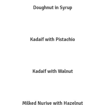
DEVAMINI OKU
Doughnut in Syrup
DEVAMINI OKU
Kadaif with Pistachio
DEVAMINI OKU
Kadaif with Walnut
DEVAMINI OKU
Milked Nuriye with Hazelnut
SARFE UNLU MAMÜLLERİ GIDA MAD. İNŞ.